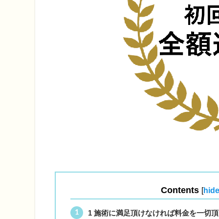
Contents
[
hid
1
施術に満足頂けなければ料金を一切頂