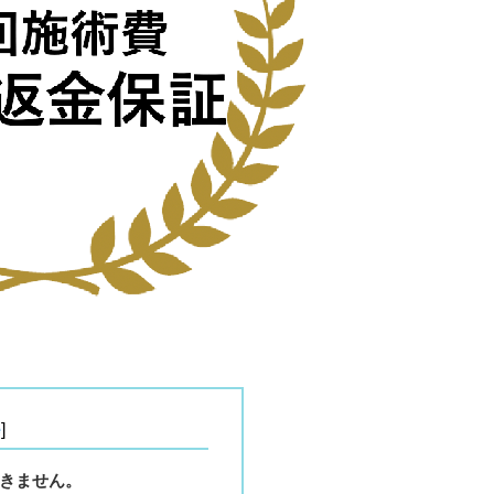
e
]
きません。